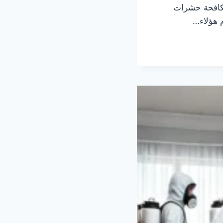
مكافحة حشرات
م هؤلاء…