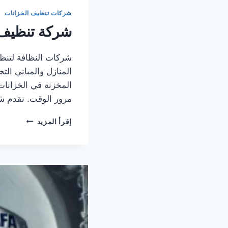
بجدة
شركات تنظيف الخزانات
/شركة
شركة تنظيف 
غسيل
خزانات
بجدة/
شركات النظافة لتنظ
مقاول
المنازل والمباني الت
خزانات
جدة
المخزنة في الخزانات
إظهار
مرور الوقت. تقدم 
المزيد
إخفاء
شركة
إقرأ المزيد
الوسوم
تنظيف
خزانات
بالرياض