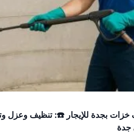
خزات بجدة للإيجار ☎️: تنظيف وعزل وت
 جدة