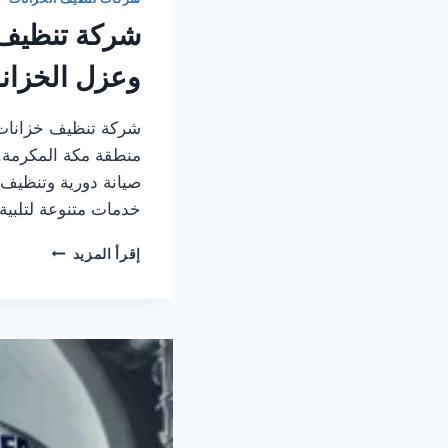
وعزل الخزان
شركة تنظيف خزانات
منطقة مكة المكرمة. ت
صيانة دورية وتنظيف
خدمات متنوعة لتلبية
شركة
إقرأ المزيد
تنظيف
خزانات
بمكة
75409339
–
غسيل
وتعقيم
وعزل
الخزانات